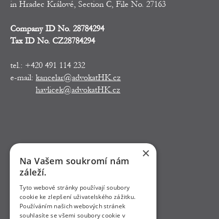
in Hradec Králové, Section C, File No. 27163
Company ID No. 28784294
Tax ID No. CZ28784294
tel.: +420 491 114 232
e-mail:
kancelar@advokatHK.cz
havlicek@advokatHK.cz
×
Na Vašem soukromí nám
záleží.
Tyto webové stránky používají soubory
cookie ke zlepšení uživatelského zážitku.
Používáním našich webových stránek
souhlasíte se všemi soubory cookie v